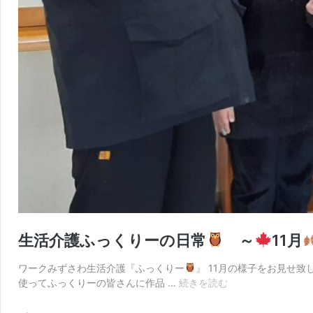
生活介護ふっくりーの日常
～
11月
ワークみずさわ生活介護『ふっくりー
』 11月の様子をお見せ致
生
使ってふっくりーの皆さんに作品 …
続きを読む
活
介