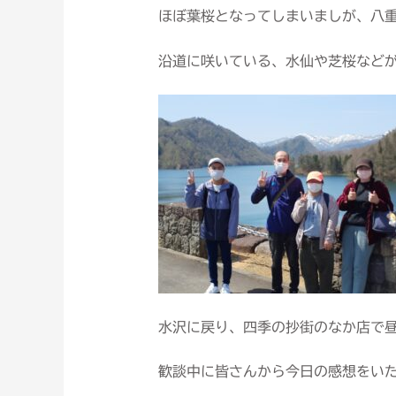
ほぼ葉桜となってしまいましが、八
沿道に咲いている、水仙や芝桜など
水沢に戻り、四季の抄街のなか店で
歓談中に皆さんから今日の感想をい