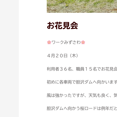
お花見会
ワークみずさわ
４月２０日（木）
利用者３６名、職員１５名でお花見
初めに各車両で胆沢ダムへ向かいま
風は強かったですが、天気も良く、
胆沢ダムへ向かう桜ロードは例年だ